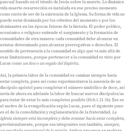
pascual basado en el triunfo de Jesús sobre la muerte. La dinámica
vida-muerte-resurrección es instalada en ese preciso momento
como razón de ser de la existencia de la Iglesia. Su forma de vida no
puede estar dominada por los criterios del momento o por los
dominantes en las épocas futuras de la historia. El poder político,
económico o religioso entiende el surgimiento y la formación de
comunidades de otra manera: cada comunidad debe alcanzar un
estatus determinado para alcanzar prerrogativas o derechos. El
sentido de pertenencia a la comunidad es algo que va más allá de
esas limitaciones, porque pertenecer a la comunidad es visto por
Lucas como
un don o un regalo del Espíritu.
Así, la primera labor de la comunidad es caminar siempre hacia
estar completa, pues así como experimentaron la ausencia de un
discípulo-apóstol para completar el número simbólico de doce, así
sería de ahora en adelante la labor de buscar nuevos discípulos/as
para tratar de estar lo más completos posible (Hch 1.21-26). Ése es
el motivo de la evangelización según Lucas, pues el siguiente paso
es el de la consolidación y reglamentación de la fraternidad.
La
Iglesia siempre está incompleta y debe avanzar hacia estar completa,
provisionalmente, porque sus integrantes son también,
siempre,
un resultado provisional de la misión.
Ambos procesos se realizan,