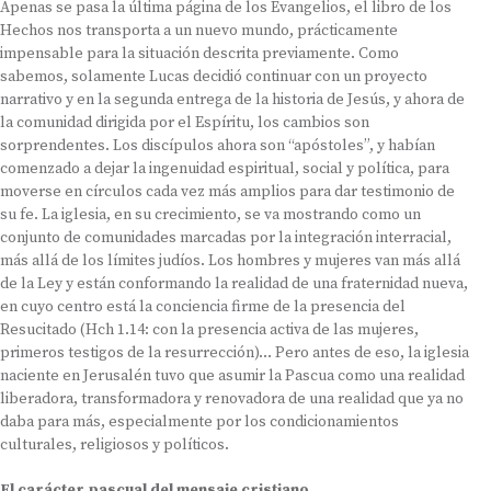
Apenas se pasa la última página de los Evangelios, el libro de los
Hechos nos transporta a un nuevo mundo, prácticamente
impensable para la situación descrita previamente. Como
sabemos, solamente Lucas decidió continuar con un proyecto
narrativo y en la segunda entrega de la historia de Jesús, y ahora de
la comunidad dirigida por el Espíritu, los cambios son
sorprendentes. Los discípulos ahora son “apóstoles”, y habían
comenzado a dejar la ingenuidad espiritual, social y política, para
moverse en círculos cada vez más amplios para dar testimonio de
su fe. La iglesia, en su crecimiento, se va mostrando como un
conjunto de comunidades marcadas por la integración interracial,
más allá de los límites judíos. Los hombres y mujeres van más allá
de la Ley y están conformando la realidad de una fraternidad nueva,
en cuyo centro está la conciencia firme de la presencia del
Resucitado (Hch 1.14: con la presencia activa de las mujeres,
primeros testigos de la resurrección)… Pero antes de eso, la iglesia
naciente en Jerusalén tuvo que asumir la Pascua como una realidad
liberadora, transformadora y renovadora de una realidad que ya no
daba para más, especialmente por los condicionamientos
culturales, religiosos y políticos.
El carácter pascual del mensaje cristiano