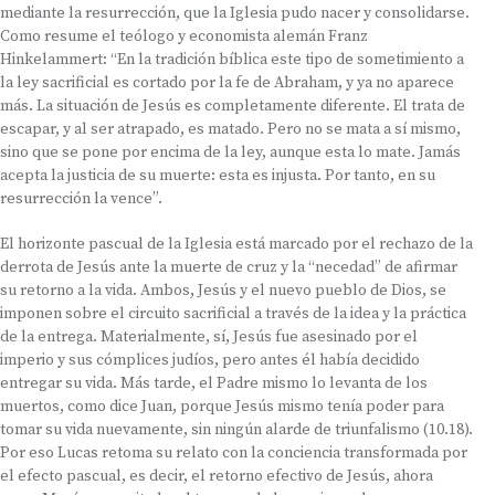
mediante la resurrección, que la Iglesia pudo nacer y consolidarse.
Como resume el teólogo y economista alemán Franz
Hinkelammert: “En la tradición bíblica este tipo de sometimiento a
la ley sacrificial es cortado por la fe de Abraham, y ya no aparece
más. La situación de Jesús es completamente diferente. El trata de
escapar, y al ser atrapado, es matado. Pero no se mata a sí mismo,
sino que se pone por encima de la ley, aunque esta lo mate. Jamás
acepta la justicia de su muerte: esta es injusta. Por tanto, en su
resurrección la vence”.
El horizonte pascual de la Iglesia está marcado por el rechazo de la
derrota de Jesús ante la muerte de cruz y la “necedad” de afirmar
su retorno a la vida. Ambos, Jesús y el nuevo pueblo de Dios, se
imponen sobre el circuito sacrificial a través de la idea y la práctica
de la entrega. Materialmente, sí, Jesús fue asesinado por el
imperio y sus cómplices judíos, pero antes él había decidido
entregar su vida. Más tarde, el Padre mismo lo levanta de los
muertos, como dice Juan, porque Jesús mismo tenía poder para
tomar su vida nuevamente, sin ningún alarde de triunfalismo (10.18).
Por eso Lucas retoma su relato con la conciencia transformada por
el efecto pascual, es decir, el retorno efectivo de Jesús, ahora