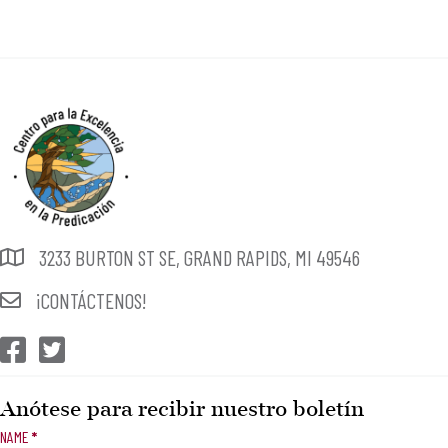
3233 BURTON ST SE, GRAND RAPIDS, MI 49546
¡CONTÁCTENOS!
CEP Facebook
CEP Twitter
Anótese para recibir nuestro boletín
Newsletter
NAME
*