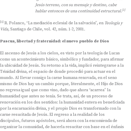
Jesús terreno, con su mensaje y destino, cabe
[1]
hablar entonces de una continuidad estructural.
[1]
R. Polanco, “La mediación eclesial de la salvación”, en
Teología y
Vida,
Santiago de Chile, vol. 42, núm. 1-2, 2001
.
Pascua, libertad y fraternidad: el nuevo pueblo de Dios
El ascenso de Jesús a los cielos, es visto por la teología de Lucas
como un acontecimiento básico, simbólico y fundador, para afirmar
la ubicuidad de Jesús. Su retorno a la vida, implicó reintegrarse a la
Trinidad divina
,
el espacio de donde procedió para actuar en el
mundo. Al llevar consigo la carne humana renovada, en el seno
mismo de Dios hay un cambio porque, literalmente, el Hijo de Dios
no regresa igual que como vino, dado que ahora “acarrea” la
humanidad que antes no tenía. Se trata, así, de un proceso de
renovación en los dos sentidos: la humanidad entera es beneficiada
por la encarnación divina, y el propio Dios es transformado con la
carne resucitada de Jesús. El regreso a la realidad de los
discípulos, futuros apóstoles, será ahora con la encomienda de
organizar la comunidad, de hacerla resucitar con base en el énfasis