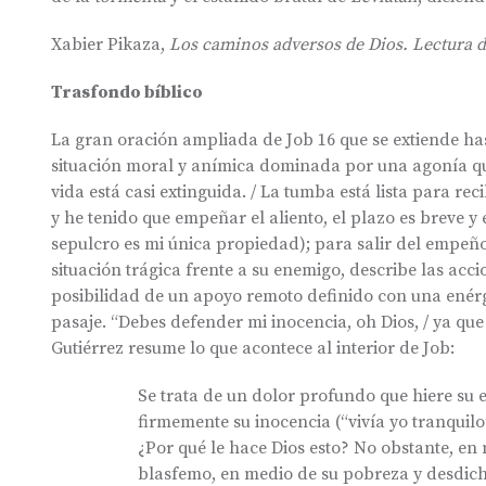
Xabier Pikaza,
Los caminos adversos de Dios. Lectura d
Trasfondo bíblico
La gran oración ampliada de Job 16 que se extiende ha
situación moral y anímica dominada por una agonía que 
vida está casi extinguida. / La tumba está lista para re
y he tenido que empeñar el aliento, el plazo es breve y 
sepulcro es mi única propiedad); para salir del empeño, 
situación trágica frente a su enemigo, describe las acci
posibilidad de un apoyo remoto definido con una enérgi
pasaje. “Debes defender mi inocencia, oh Dios, / ya que
Gutiérrez resume lo que acontece al interior de Job:
Se trata de un dolor profundo que hiere su e
firmemente su inocencia (“vivía yo tranquilo
¿Por qué le hace Dios esto? No obstante, en
blasfemo, en medio de su pobreza y desdich