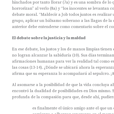
hinchados por tanto llorar (7a) y es una sombra de lo q
horrorizan” al verlo (8a) y “los inocentes se levantan c
debate moral. “Maldecir a Job todos juntos es realizar 
grupo, aplicar un bálsamo soberano a las llagas de la c
anterior debe entenderse como comentario sobre el comp
El debate sobre la justicia y la maldad
En ese debate, los justos y los de manos limpias tienen 
no logran alcanzar la sabiduría (10). Sus días terminan
afirmaciones humanas para ver la realidad tal como es 
las cosas (13-14). ¿Dónde se ubicará ahora la esperanza
afirma que su esperanza lo acompañará al sepulcro. ¡
Al asomarse a la posibilidad de que la vida concluya 
encontró la dualidad de posibilidades en Dios mismo. S
profunda de la compasión para que, desde ahí, pudier
es finalmente el único amigo ante el que un 