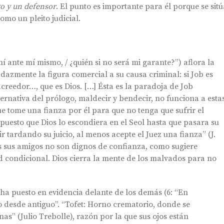
go y un defensor
. El punto es importante para él porque se sitú
omo un pleito judicial.
mí ante mí mismo, / ¿quién si no será mi garante?”) aflora la
dazmente la figura comercial a su causa criminal: si Job es
acreedor…, que es Dios. […] Ésta es la paradoja de Job
ernativa del prólogo, maldecir y bendecir, no funciona a esta
 “que tome una fianza por él para que no tenga que sufrir el
opuesto que Dios lo escondiera en el Seol hasta que pasara su
ir tardando su juicio, al menos acepte el Juez una fianza” (J.
es sus amigos no son dignos de confianza, como sugiere
tad condicional. Dios cierra la mente de los malvados para no
 ha puesto en evidencia delante de los demás (6: “En
o desde antiguo”. “Tofet: Horno crematorio, donde se
s” (Julio Trebolle), razón por la que sus ojos están