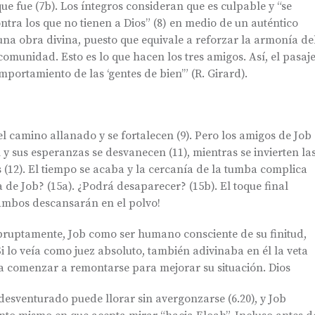
ue fue (7b). Los íntegros consideran que es culpable y “se
ontra los que no tienen a Dios” (8) en medio de un auténtico
una obra divina, puesto que equivale a reforzar la armonía de
omunidad. Esto es lo que hacen los tres amigos. Así, el pasaj
ortamiento de las ‘gentes de bien’” (R. Girard).
el camino allanado y se fortalecen (9). Pero los amigos de Job
 y sus esperanzas se desvanecen (11), mientras se invierten la
(12). El tiempo se acaba y la cercanía de la tumba complica
 de Job? (15a). ¿Podrá desaparecer? (15b). El toque final
Ambos descansarán en el polvo!
abruptamente, Job como ser humano consciente de su finitud,
i lo veía como juez absoluto, también adivinaba en él la veta
a comenzar a remontarse para mejorar su situación. Dios
desventurado puede llorar sin avergonzarse (6.20), y Job