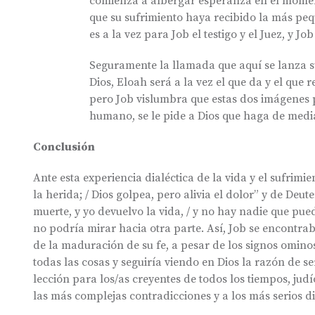
comienza a albergar esperanza en el momen
que su sufrimiento haya recibido la más peq
es a la vez para Job el testigo y el Juez, y Jo
Seguramente la llamada que aquí se lanza 
Dios, Eloah será a la vez el que da y el que r
pero Job vislumbra que estas dos imágenes 
humano, se le pide a Dios que haga de media
Conclusión
Ante esta experiencia dialéctica de la vida y el sufrimie
la herida; / Dios golpea, pero alivia el dolor” y de Deute
muerte, y yo devuelvo la vida, / y no hay nadie que pued
no podría mirar hacia otra parte. Así, Job se encontra
de la maduración de su fe, a pesar de los signos omino
todas las cosas y seguiría viendo en Dios la razón de s
lección para los/as creyentes de todos los tiempos, judí
las más complejas contradicciones y a los más serios dil