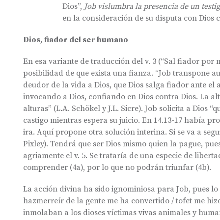
Dios”,
Job vislumbra la presencia de un testi
en la consideración de su disputa con Dios c
Dios, fiador del ser humano
En esa variante de traducción del v. 3 (“Sal fiador por 
posibilidad de que exista una fianza. “Job transpone au
deudor de la vida a Dios, que Dios salga fiador ante el 
invocando a Dios, confiando en Dios contra Dios. La alt
alturas” (L.A. Schökel y J.L. Sicre). Job solicita a Dios
castigo mientras espera su juicio. En 14.13-17 había pr
ira. Aquí propone otra solución interina. Si se va a segu
Pixley). Tendrá que ser Dios mismo quien la pague, pu
agriamente el v. 5. Se trataría de una especie de liber
comprender (4a), por lo que no podrán triunfar (4b).
La acción divina ha sido ignominiosa para Job, pues lo
hazmerreír de la gente me ha convertido / tofet me hiz
inmolaban a los dioses víctimas vivas animales y humana