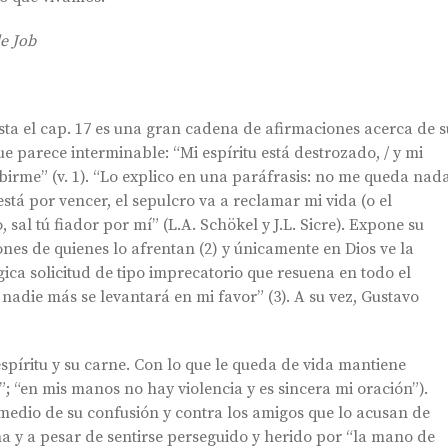
e Job
sta el cap. 17 es una gran cadena de afirmaciones acerca de s
parece interminable: “Mi espíritu está destrozado, / y mi
cibirme” (v. 1). “Lo explico en una paráfrasis: no me queda nad
está por vencer, el sepulcro va a reclamar mi vida (o el
sal tú fiador por mí” (L.A. Schökel y J.L. Sicre). Expone su
ones de quienes lo afrentan (2) y únicamente en Dios ve la
ca solicitud de tipo imprecatorio que resuena en todo el
 nadie más se levantará en mi favor” (3). A su vez, Gustavo
spíritu y su carne. Con lo que le queda de vida mantiene
”; “en mis manos no hay violencia y es sincera mi oración”).
 medio de su confusión y contra los amigos que lo acusan de
a y a pesar de sentirse perseguido y herido por “la mano de