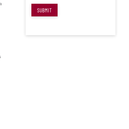
a
SUBMIT
s