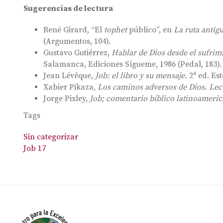
Sugerencias de lectura
René Girard, “El
tophet
público”, en
La ruta antig
(Argumentos, 104).
Gustavo Gutiérrez,
Hablar de Dios desde el sufrimi
Salamanca, Ediciones Sígueme, 1986 (Pedal, 183).
Jean Lévêque,
Job: el libro y su mensaje.
2ª ed. Es
Xabier Pikaza,
Los caminos adversos de Dios. Lec
Jorge Pixley,
Job; comentario bíblico latinoameri
Tags
Sin categorizar
Job 17