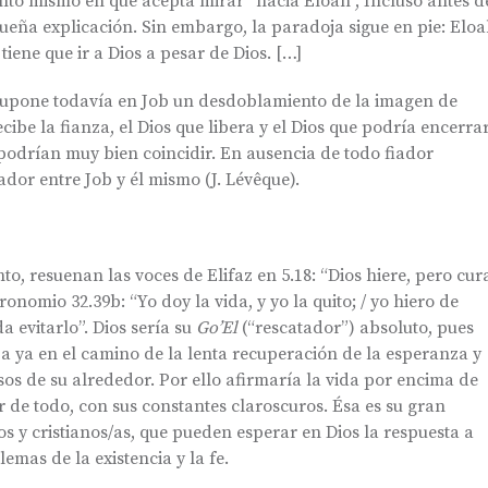
to mismo en que acepta mirar “hacia Eloah”, Incluso antes d
ueña explicación. Sin embargo, la paradoja sigue en pie: Elo
b tiene que ir a Dios a pesar de Dios. […]
supone todavía en Job un desdoblamiento de la imagen de
ecibe la fianza, el Dios que libera y el Dios que podría encerrar
podrían muy bien coincidir. En ausencia de todo fiador
dor entre Job y él mismo (J. Lévêque).
nto, resuenan las voces de Elifaz en 5.18: “Dios hiere, pero cur
ronomio 32.39b: “Yo doy la vida, y yo la quito; / yo hiero de
a evitarlo”. Dios sería su
Go’El
(“rescatador”) absoluto, pues
ba ya en el camino de la lenta recuperación de la esperanza y
sos de su alrededor. Por ello afirmaría la vida por encima de
er de todo, con sus constantes claroscuros. Ésa es su gran
os y cristianos/as, que pueden esperar en Dios la respuesta a
emas de la existencia y la fe.