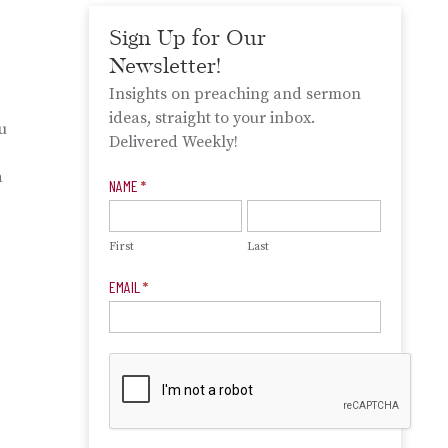
Sign Up for Our
Newsletter!
Insights on preaching and sermon
ideas, straight to your inbox.
u
Delivered Weekly!
a
Newsletter
NAME
*
Signup
First
Last
EMAIL
*