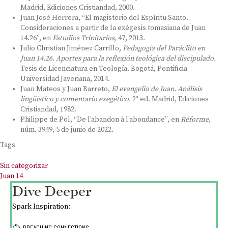
Madrid, Ediciones Cristiandad, 2000.
Juan José Herrera, “El magisterio del Espíritu Santo.
Consideraciones a partir de la exégesis tomasiana de Juan
14.26”, en
Estudios Trinitarios,
47, 2013.
Julio Christian Jiménez Carrillo,
Pedagogía del Paráclito en
Juan 14.26. Aportes para la reflexión teológica del discipulado
.
Tesis de Licenciatura en Teología. Bogotá, Pontificia
Universidad Javeriana, 2014.
Juan Mateos y Juan Barreto,
El evangelio de Juan. Análisis
lingüístico y comentario exegético.
2ª ed. Madrid, Ediciones
Cristiandad, 1982.
Philippe de Pol, “De l’abandon à l’abondance”, en
Réforme
,
núm. 3949, 5 de junio de 2022.
Tags
Sin categorizar
Juan 14
Dive Deeper
Spark Inspiration:
PREACHING CONNECTIONS