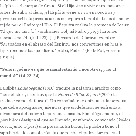
la Iglesia el cuerpo de Cristo. Si el Hijo vino a vivir entre nosotros
antes de subir al cielo, ¡el Espíritu viene a vivir en nosotros y
permanece! Esta presencia nos incorpora a la red de lazos de amor
tejida por el Padre y el Hijo. El Espíritu realiza la promesa de Jesús:
“Al que me ama […] vendremos a él, mi Padre y yo, y haremos
morada con él” (Jn 14.23). […] Bernardo de Claraval escribió:
“Atrapados en el abrazo del Espíritu, nos convertimos en hijas e
hijos reconocidos que dicen: “¡Abba, Padre!” (P. de Pol, versión
propia).
“Señor, ¿cómo es que te manifestarás a nosotros, y no al
mundo?” (14.22-24)
La Biblia
Louis Segond
(1910) traduce la palabra Paráclito como
“consolador”, mientras que la
Nouvelle Bible Segond
(2002) la
traduce como “defensor”. Un consolador se enfrenta a la persona
que debe apaciguarse, mientras que un defensor se enfrenta a
otros para defender a la persona acusada. Etimológicamente, el
paraklètos
designa al que es llamado, nombrado, convocado (
kalèô
)
cerca, junto a (
para
) una persona. En Lucas, la palabra tiene el
significado de consolación, la que recibe el pobre Lázaro en el