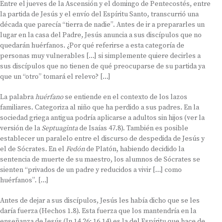
Entre el jueves de la Ascensión y el domingo de Pentecostés, entre
la partida de Jesús y el envío del Espíritu Santo, transcurrió una
década que parecía “tierra de nadie”. Antes de ir a prepararles un
lugar en la casa del Padre, Jesús anuncia a sus discípulos que no
quedarán huérfanos. ¿Por qué referirse a esta categoría de
personas muy vulnerables […] si simplemente quiere decirles a
sus discípulos que no tienen de qué preocuparse de su partida ya
que un “otro” tomará el relevo? […]
La palabra
huérfano
se entiende en el contexto de los lazos
familiares. Categoriza al niño que ha perdido a sus padres. En la
sociedad griega antigua podría aplicarse a adultos sin hijos (ver la
versión de la
Septuaginta
de Isaías 47.8). También es posible
establecer un paralelo entre el discurso de despedida de Jesús y
el de Sócrates. En el
Fedón
de Platón, habiendo decidido la
sentencia de muerte de su maestro, los alumnos de Sócrates se
sienten “privados de un padre y reducidos a vivir […] como
huérfanos”. […]
Antes de dejar a sus discípulos, Jesús les había dicho que se les
daría fuerza (Hechos 1.8). Esta fuerza que los mantendría en la
enseñanza de Jesús (Jn 14.26; 16.14) es la del Espíritu que hace de