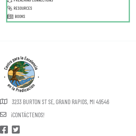
RESOURCES
BOOKS
3233 BURTON ST SE, GRAND RAPIDS, MI 49546
¡CONTÁCTENOS!
CEP Facebook
CEP Twitter