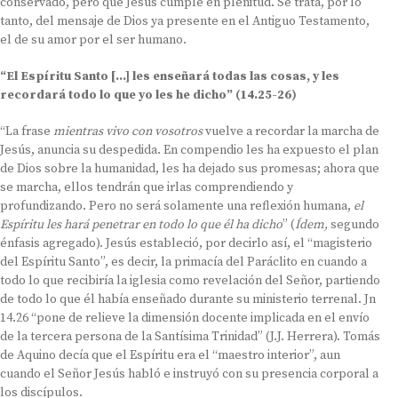
conservado, pero que Jesús cumple en plenitud. Se trata, por lo
tanto, del mensaje de Dios ya presente en el Antiguo Testamento,
el de su amor por el ser humano.
“El Espíritu Santo […] les enseñará todas las cosas, y les
recordará todo lo que yo les he dicho” (14.25-26)
“La frase
mientras vivo con vosotros
vuelve a recordar la marcha de
Jesús, anuncia su despedida. En compendio les ha expuesto el plan
de Dios sobre la humanidad, les ha dejado sus promesas; ahora que
se marcha, ellos tendrán que irlas comprendiendo y
profundizando. Pero no será solamente una reflexión humana,
el
Espíritu les hará penetrar en todo lo que él ha dicho
” (
Ídem,
segundo
énfasis agregado). Jesús estableció, por decirlo así, el “magisterio
del Espíritu Santo”, es decir, la primacía del Paráclito en cuando a
todo lo que recibiría la iglesia como revelación del Señor, partiendo
de todo lo que él había enseñado durante su ministerio terrenal. Jn
14.26 “pone de relieve la dimensión docente implicada en el envío
de la tercera persona de la Santísima Trinidad” (J.J. Herrera). Tomás
de Aquino decía que el Espíritu era el “maestro interior”, aun
cuando el Señor Jesús habló e instruyó con su presencia corporal a
los discípulos.