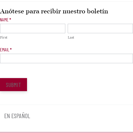
Anótese para recibir nuestro boletín
Newsletter
NAME
*
Signup
First
Last
EMAIL
*
SUBMIT
EN ESPAÑOL