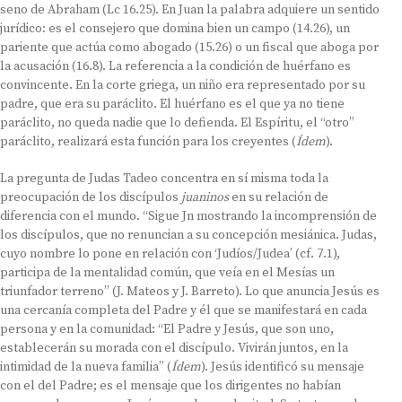
seno de Abraham (Lc 16.25). En Juan la palabra adquiere un sentido
jurídico: es el consejero que domina bien un campo (14.26), un
pariente que actúa como abogado (15.26) o un fiscal que aboga por
la acusación (16.8). La referencia a la condición de huérfano es
convincente. En la corte griega, un niño era representado por su
padre, que era su paráclito. El huérfano es el que ya no tiene
paráclito, no queda nadie que lo defienda. El Espíritu, el “otro”
paráclito, realizará esta función para los creyentes (
Ídem
).
La pregunta de Judas Tadeo concentra en sí misma toda la
preocupación de los discípulos
juaninos
en su relación de
diferencia con el mundo. “Sigue Jn mostrando la incomprensión de
los discípulos, que no renuncian a su concepción mesiánica. Judas,
cuyo nombre lo pone en relación con ‘Judíos/Judea’ (cf. 7.1),
participa de la mentalidad común, que veía en el Mesías un
triunfador terreno” (J. Mateos y J. Barreto). Lo que anuncia Jesús es
una cercanía completa del Padre y él que se manifestará en cada
persona y en la comunidad: “El Padre y Jesús, que son uno,
establecerán su morada con el discípulo. Vivirán juntos, en la
intimidad de la nueva familia” (
Ídem
). Jesús identificó su mensaje
con el del Padre; es el mensaje que los dirigentes no habían