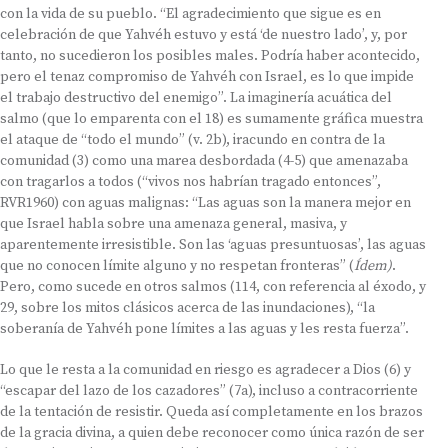
con la vida de su pueblo. “El agradecimiento que sigue es en
celebración de que Yahvéh estuvo y está ‘de nuestro lado’, y, por
tanto, no sucedieron los posibles males. Podría haber acontecido,
pero el tenaz compromiso de Yahvéh con Israel, es lo que impide
el trabajo destructivo del enemigo”. La imaginería acuática del
salmo (que lo emparenta con el 18) es sumamente gráfica muestra
el ataque de “todo el mundo” (v. 2b), iracundo en contra de la
comunidad (3) como una marea desbordada (4-5) que amenazaba
con tragarlos a todos (“vivos nos habrían tragado entonces”,
RVR1960) con aguas malignas: “Las aguas son la manera mejor en
que Israel habla sobre una amenaza general, masiva, y
aparentemente irresistible. Son las ‘aguas presuntuosas’, las aguas
que no conocen límite alguno y no respetan fronteras” (
Ídem)
.
Pero, como sucede en otros salmos (114, con referencia al éxodo, y
29, sobre los mitos clásicos acerca de las inundaciones), “la
soberanía de Yahvéh pone límites a las aguas y les resta fuerza”.
Lo que le resta a la comunidad en riesgo es agradecer a Dios (6) y
“escapar del lazo de los cazadores” (7a), incluso a contracorriente
de la tentación de resistir. Queda así completamente en los brazos
de la gracia divina, a quien debe reconocer como única razón de ser