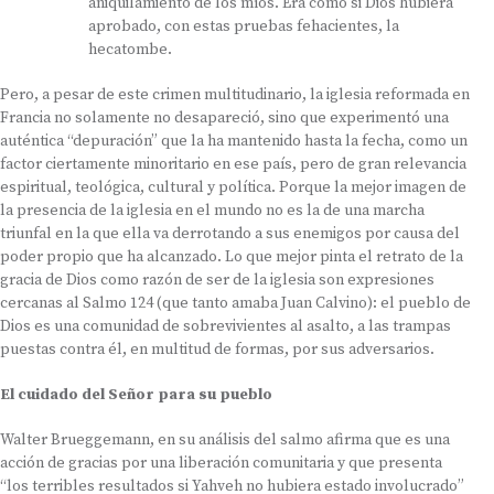
aniquilamiento de los míos. Era como si Dios hubiera
aprobado, con estas pruebas fehacientes, la
hecatombe.
Pero, a pesar de este crimen multitudinario, la iglesia reformada en
Francia no solamente no desapareció, sino que experimentó una
auténtica “depuración” que la ha mantenido hasta la fecha, como un
factor ciertamente minoritario en ese país, pero de gran relevancia
espiritual, teológica, cultural y política. Porque la mejor imagen de
la presencia de la iglesia en el mundo no es la de una marcha
triunfal en la que ella va derrotando a sus enemigos por causa del
poder propio que ha alcanzado. Lo que mejor pinta el retrato de la
gracia de Dios como razón de ser de la iglesia son expresiones
cercanas al Salmo 124 (que tanto amaba Juan Calvino): el pueblo de
Dios es una comunidad de sobrevivientes al asalto, a las trampas
puestas contra él, en multitud de formas, por sus adversarios.
El cuidado del Señor para su pueblo
Walter Brueggemann, en su análisis del salmo afirma que es una
acción de gracias por una liberación comunitaria y que presenta
“los terribles resultados si Yahveh no hubiera estado involucrado”