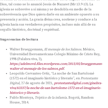
Dios, tal como se lo anunció Jesús de Nazaret (Mr 13.9-13). La
iglesia se sobrevive a sí misma y se desdobla en medio de la
sobrevivencia que Dios quiera darle en un ambiente opuesto a su
presencia y acción. La gracia divina crea, sostiene y conduce a la
iglesia hacia sus verdaderos propósitos, incluso más allá de su
orgullo histórico, doctrinal y espiritual.
Sugerencias de lectura
Walter Brueggemann,
El mensaje de los Salmos.
México,
Universidad Iberoamericana-Colegio Máximo de Cristo Rey,
1998 (Palabra viva, 2),
https://adelmovd.files.wordpress.com/2015/05/brueggemann-
walter-el-mensaje-de-los-salmos.pdf
.
Leopoldo Cervantes-Ortiz, “La noche de San Bartolomé
(1572) en el imaginario histórico y literario”, en
Protestante
Digital,
27 de agosto de 2021,
protestantedigital.com/ginebra-
viva/63337/la-noche-de-san-bartolome-1572-en-el-imaginario-
historico-y-literario
.
Pablo Montoya,
Tríptico de la infamia.
Bogotá, Random
House, 2014.