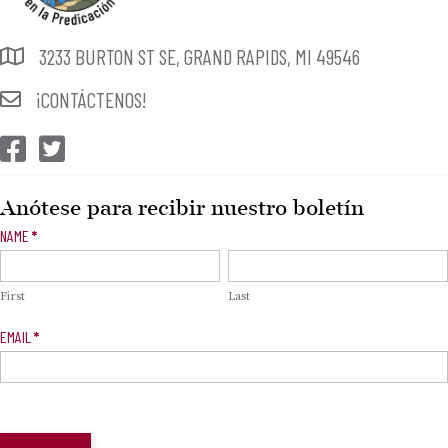
3233 BURTON ST SE, GRAND RAPIDS, MI 49546
¡CONTÁCTENOS!
CEP Facebook
CEP Twitter
Anótese para recibir nuestro boletín
Newsletter
NAME
*
Signup
First
Last
EMAIL
*