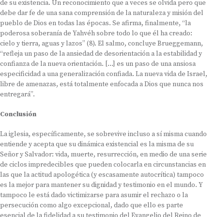
de su existencia. Un reconocimiento que a veces se olvida pero que
debe dar fe de una sana comprensión de la naturaleza y misión del
pueblo de Dios en todas las épocas. Se afirma, finalmente, “la
poderosa soberanía de Yahvéh sobre todo lo que él ha creado:
cielo y tierra, aguas y lazos” (8). El salmo, concluye Brueggemann,
“refleja un paso de la ansiedad de desorientación a la estabilidad y
confianza de la nueva orientación. […] es un paso de una ansiosa
especificidad a una generalización confiada. La nueva vida de Israel,
libre de amenazas, está totalmente enfocada a Dios que nunca nos
entregará”.
Conclusión
La iglesia, específicamente, se sobrevive incluso a sí misma cuando
entiende y acepta que su dinámica existencial es la misma de su
Señor y Salvador: vida, muerte, resurrección, en medio de una serie
de ciclos impredecibles que pueden colocarla en circunstancias en
las que la actitud apologética (y escasamente autocrítica) tampoco
es la mejor para mantener su dignidad y testimonio en el mundo. Y
tampoco le está dado victimizarse para asumir el rechazo o la
persecución como algo excepcional, dado que ello es parte
esencial de la fidelidad a su testimonio del Evangelio del Reino de