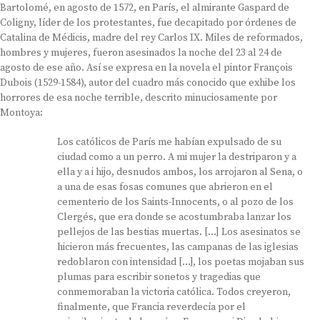
Bartolomé, en agosto de 1572, en París, el almirante Gaspard de
Coligny, líder de los protestantes, fue decapitado por órdenes de
Catalina de Médicis, madre del rey Carlos IX. Miles de reformados,
hombres y mujeres, fueron asesinados la noche del 23 al 24 de
agosto de ese año. Así se expresa en la novela el pintor François
Dubois (1529-1584), autor del cuadro más conocido que exhibe los
horrores de esa noche terrible, descrito minuciosamente por
Montoya:
Los católicos de París me habían expulsado de su
ciudad como a un perro. A mi mujer la destriparon y a
ella y a i hijo, desnudos ambos, los arrojaron al Sena, o
a una de esas fosas comunes que abrieron en el
cementerio de los Saints-Innocents, o al pozo de los
Clergés, que era donde se acostumbraba lanzar los
pellejos de las bestias muertas. […] Los asesinatos se
hicieron más frecuentes, las campanas de las iglesias
redoblaron con intensidad […], los poetas mojaban sus
plumas para escribir sonetos y tragedias que
conmemoraban la victoria católica. Todos creyeron,
finalmente, que Francia reverdecía por el