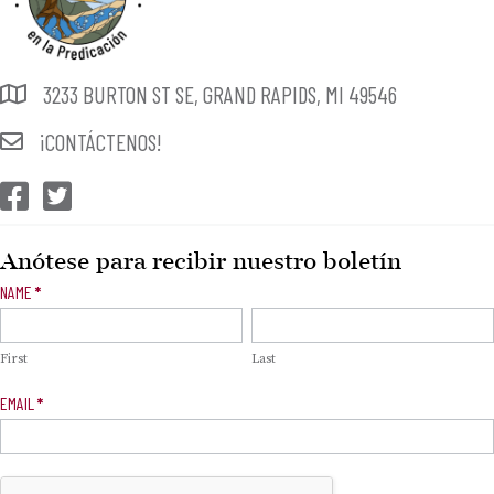
3233 BURTON ST SE, GRAND RAPIDS, MI 49546
¡CONTÁCTENOS!
CEP Facebook
CEP Twitter
Anótese para recibir nuestro boletín
Newsletter
NAME
*
Signup
First
Last
EMAIL
*