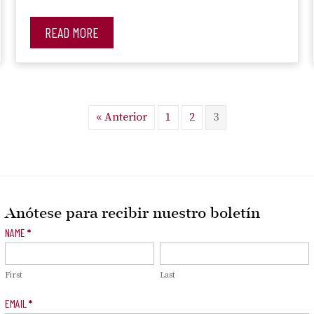
READ MORE
« Anterior
1
2
3
Anótese para recibir nuestro boletín
Newsletter
NAME
*
Signup
First
Last
EMAIL
*