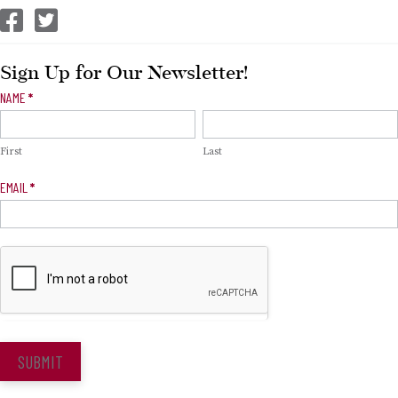
CEP Facebook
CEP Twitter
Sign Up for Our Newsletter!
Newsletter
NAME
*
Signup
First
Last
EMAIL
*
SUBMIT