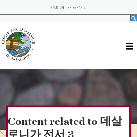
ENGLISH
EN ESPAÑOL
Content related to 데살
로니가 전서 3