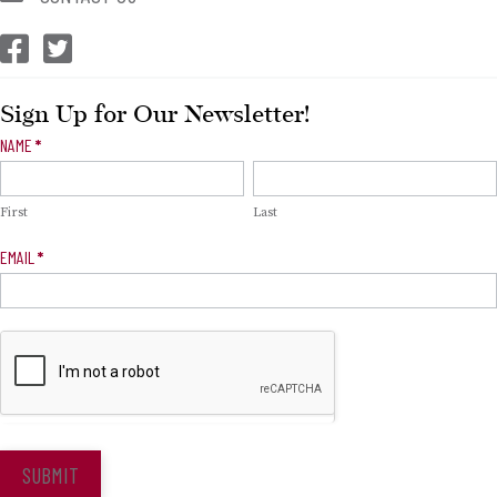
CEP Facebook
CEP Twitter
Sign Up for Our Newsletter!
Newsletter
NAME
*
Signup
First
Last
EMAIL
*
SUBMIT