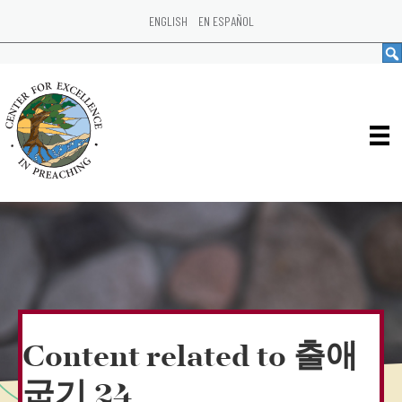
ENGLISH
EN ESPAÑOL
Content related to 출애
굽기 24