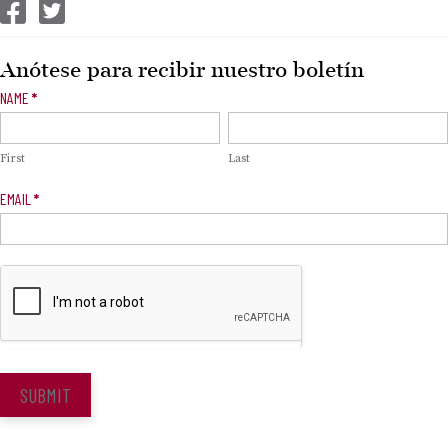
CEP Facebook
CEP Twitter
Anótese para recibir nuestro boletín
Newsletter
NAME
*
Signup
First
Last
EMAIL
*
SUBMIT