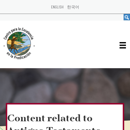
ENGLISH
한국어
Content related to