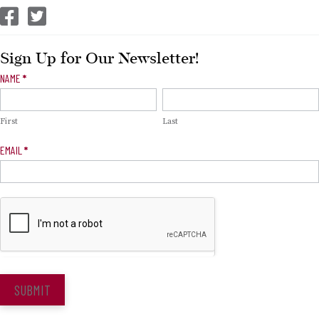
CEP Facebook
CEP Twitter
Sign Up for Our Newsletter!
Newsletter
NAME
*
Signup
First
Last
EMAIL
*
SUBMIT