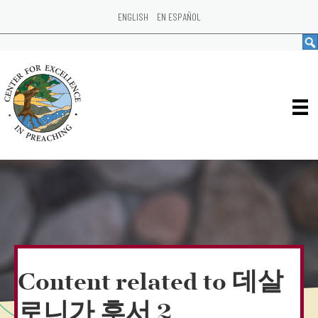
ENGLISH
EN ESPAÑOL
Content related to 데살
로니가 후서 2