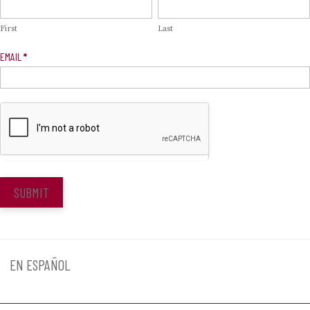
Signup
First
Last
EMAIL
*
SUBMIT
EN ESPAÑOL